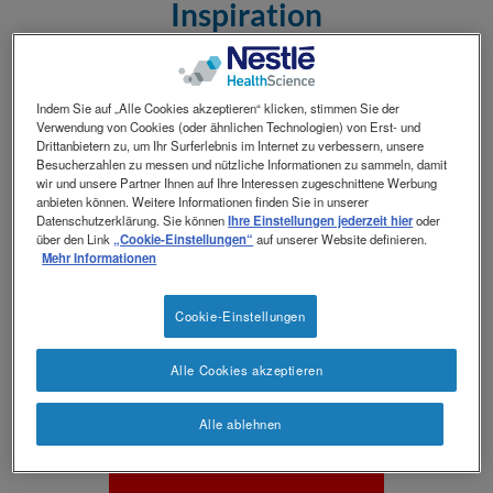
revamp
Inspiration
Social
Ansicht wechseln
revamp
v2
Reinigung und Plege bei
Indem Sie auf „Alle Cookies akzeptieren“ klicken, stimmen Sie der
Verwendung von Cookies (oder ähnlichen Technologien) von Erst- und
Drittanbietern zu, um Ihr Surferlebnis im Internet zu verbessern, unsere
Besucherzahlen zu messen und nützliche Informationen zu sammeln, damit
einer FKJ-Sonde
wir und unsere Partner Ihnen auf Ihre Interessen zugeschnittene Werbung
anbieten können. Weitere Informationen finden Sie in unserer
Datenschutzerklärung. Sie können
Ihre Einstellungen jederzeit hier
oder
über den Link
„Cookie-Einstellungen“
auf unserer Website definieren.
(Feinnadel-Katheter-
Mehr Informationen
Cookie-Einstellungen
Jejunostomie)
Alle Cookies akzeptieren
Alle ablehnen