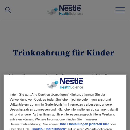
Suchen
Skip
to
main
News
content
Trinknahrung für Kinder
Unser Know-how
Unsere Marken
Eine altersgerechte Aufbaunahrung hilft, die
optimale Entwicklung zu unterstützen.
Tools
Manche Stoffwechselsituationen erfordern
Indem Sie auf „Alle Cookies akzeptieren“ klicken, stimmen Sie der
Kostenübernahme
Verwendung von Cookies (oder ähnlichen Technologien) von Erst- und
zusätzliche Nahrung. Bei erhöhtem
Drittanbietern zu, um Ihr Surferlebnis im Internet zu verbessern, unsere
Energiebedarf und/oder reduzierter
Besucherzahlen zu messen und nützliche Informationen zu sammeln, damit
Nahrungsaufnahme reichen die gewohnten
wir und unsere Partner Ihnen auf Ihre Interessen zugeschnittene Werbung
anbieten können. Weitere Informationen finden Sie in unserer
Mahlzeiten oft nicht mehr aus, um den Bedarf
Kontakt
Contact
Datenschutzerklärung. Sie können
Ihre Einstellungen jederzeit hier
oder
des Kindes zu decken.
über den Link
„Cookie-Einstellungen“
auf unserer Website definieren.