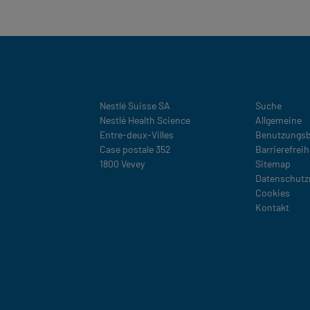
Legal
Nestlé Suisse SA
Suche
Nestlé Health Science
Allgemeine
Entre-deux-Villes
Benutzungs
Case postale 352
Barrierefreih
1800 Vevey
Sitemap
Datenschutz
Cookies
Kontakt