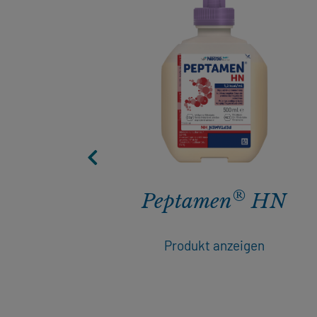
®
.0
Peptamen
HN
n
Produkt anzeigen