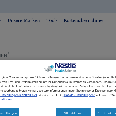
w
Unsere Marken
Tools
Kostenübernahme
®
MEN
f „Alle Cookies akzeptieren“ klicken, stimmen Sie der Verwendung von Cookies (oder ähn
) von Erst- und Drittanbietern zu, um Ihr Surferlebnis im Internet zu verbessern, unsere 
d nützliche Informationen zu sammeln, damit wir und unsere Partner Ihnen auf Ihre Intere
ne Werbung anbieten können. Weitere Informationen finden Sie in unserer Datenschutzerkl
 Einstellungen jederzeit hier
oder über den Link
„Cookie-Einstellungen“
auf unserer Web
mationen
vollresorbierbare Nahrungslösungen auf Molkenpeptide
nstellungen
Alle ablehnen
Alle Cookies
der proteinreiche Nahrungslösungen für Kinder und Er