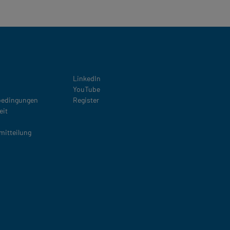
Social
LinkedIn
YouTube
bedingungen
Register
eit
mitteilung