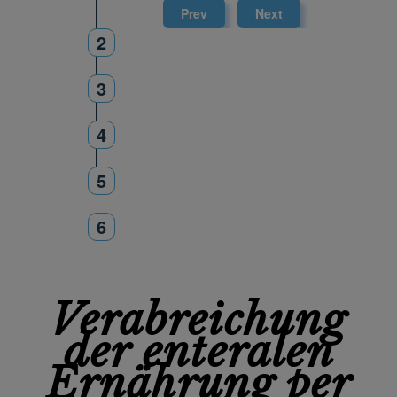
Prev
Next
2
3
4
5
6
Verabreichung
der enteralen
Ernährung per