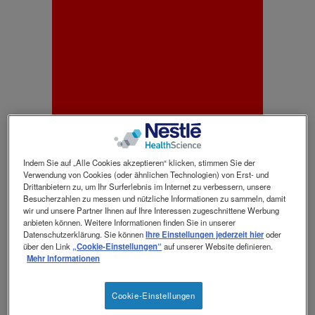
Indem Sie auf „Alle Cookies akzeptieren“ klicken, stimmen Sie der
Verwendung von Cookies (oder ähnlichen Technologien) von Erst- und
Drittanbietern zu, um Ihr Surferlebnis im Internet zu verbessern, unsere
Besucherzahlen zu messen und nützliche Informationen zu sammeln, damit
wir und unsere Partner Ihnen auf Ihre Interessen zugeschnittene Werbung
anbieten können. Weitere Informationen finden Sie in unserer
Datenschutzerklärung. Sie können
Ihre Einstellungen jederzeit hier
oder
über den Link
„Cookie-Einstellungen“
auf unserer Website definieren.
Mehr Informationen
Cookie-Einstellungen