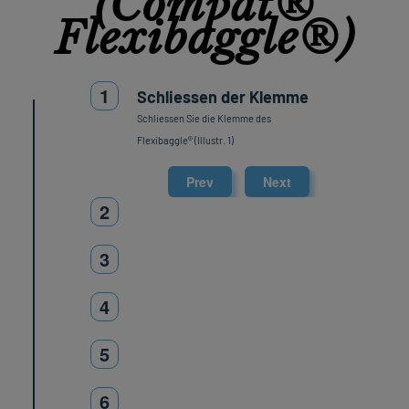
(Compat®
Flexibaggle®)
1
Schliessen der Klemme
Schliessen Sie die Klemme des
Flexibaggle® (Illustr. 1)
Prev
Next
2
3
4
5
6