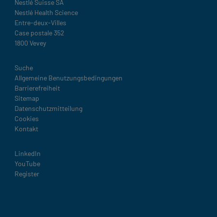
Nestlé Suisse SA
Nestlé Health Science
Entre-deux-Villes
Case postale 352
1800 Vevey
Legal
Suche
Allgemeine Benutzungsbedingungen
Barrierefreiheit
Sitemap
Datenschutzmitteilung
Cookies
Kontakt
Social
LinkedIn
YouTube
Register