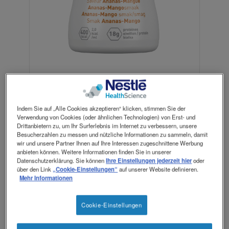
Kontakt
Contact
revamp
Social
Ansicht wechseln
revamp
v2
Indem Sie auf „Alle Cookies akzeptieren“ klicken, stimmen Sie der
®
Resource
2.0
Verwendung von Cookies (oder ähnlichen Technologien) von Erst- und
Drittanbietern zu, um Ihr Surferlebnis im Internet zu verbessern, unsere
Besucherzahlen zu messen und nützliche Informationen zu sammeln, damit
wir und unsere Partner Ihnen auf Ihre Interessen zugeschnittene Werbung
anbieten können. Weitere Informationen finden Sie in unserer
Datenschutzerklärung. Sie können
Ihre Einstellungen jederzeit hier
oder
Energiereiche Trinknahrung mit Eiweiss,
über den Link
„Cookie-Einstellungen“
auf unserer Website definieren.
Mehr Informationen
Vitaminen, Mineralstoffen und
1
Nahrungsfasern
.
Erhältlich in Apotheken und Drogerien.
Cookie-Einstellungen
1
®
Resource
2.0+fibre