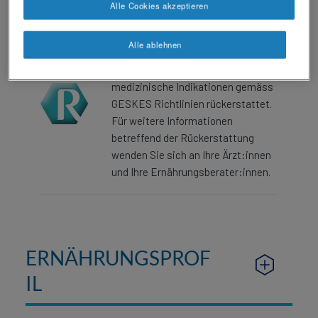
Alle Cookies akzeptieren
®
Rückerstattung – Resource
Alle ablehnen
Trinknahrungen werden von der
Grundversicherung für
medizinische Indikationen gemäss
GESKES Richtlinien rückerstattet.
Für weitere Informationen
betreffend der Rückerstattung
wenden Sie sich an Ihre Ärzt:innen
und Ihre Ernährungsberater:innen.​
ERNÄHRUNGSPROF
IL