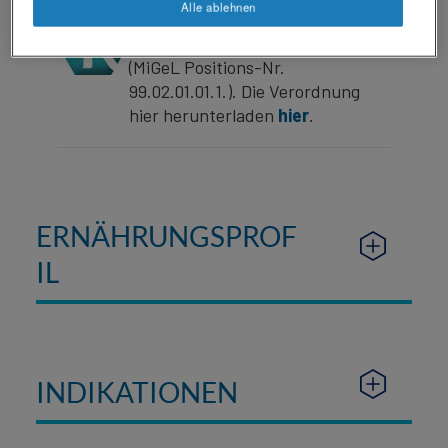
Alle ablehnen
vollständig oder teilweise über die
Grundversicherung rückerstattet
(MiGeL Positions-Nr.
99.02.01.01.1.). Die Verordnung
hier herunterladen
hier
.
ERNÄHRUNGSPROF
IL
INDIKATIONEN