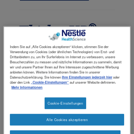
Kontakt
Contact
revamp
Social
Ansicht wechseln
revamp
®
ThickenUP
v2
clear
Indem Sie auf „Alle Cookies akzeptieren“ klicken, stimmen Sie der
Verwendung von Cookies (oder ähnlichen Technologien) von Erst- und
Drittanbietern zu, um Ihr Surferlebnis im Internet zu verbessern, unsere
Besucherzahlen zu messen und nützliche Informationen zu sammeln, damit
wir und unsere Partner Ihnen auf Ihre Interessen zugeschnittene Werbung
anbieten können. Weitere Informationen finden Sie in unserer
ThickenUP® clear ist ein innovatives
Datenschutzerklärung. Sie können
Ihre Einstellungen jederzeit hier
oder
geschmacksneutrales Instant-Pulver mit
über den Link
„Cookie-Einstellungen“
auf unserer Website definieren.
Mehr Informationen
Xanthan-Gummi zur Eindickung von
Flüssigkeiten und pürierten Speisen bei
Schluckstörungen (Dysphagie).
Cookie-Einstellungen
Erhältlich in Apotheken und Drogerien.
Alle Cookies akzeptieren
Eindickungsmittel zur
Behandlung von Dysphagie