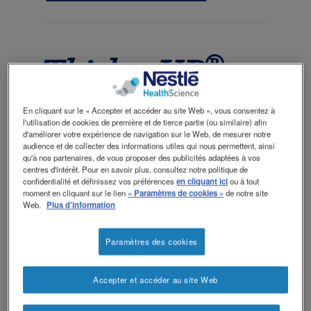
Contactez-nous
Contact
revamp
Social
Changer de thème
revamp
®
ThickenUP
v2
clear
En cliquant sur le « Accepter et accéder au site Web », vous consentez à
l'utilisation de cookies de première et de tierce partie (ou similaire) afin
d'améliorer votre expérience de navigation sur le Web, de mesurer notre
audience et de collecter des informations utiles qui nous permettent, ainsi
qu'à nos partenaires, de vous proposer des publicités adaptées à vos
centres d'intérêt. Pour en savoir plus, consultez notre politique de
ThickenUP® clear est une poudre
confidentialité et définissez vos préférences
en cliquant ici
ou à tout
instantanée innovante à base de gomme
moment en cliquant sur le lien
« Paramètres de cookies »
de notre site
Web.
Plus d'information
xanthane, au goût neutre, pour épaissir les
liquides et les mets en purée, lors de
troubles de la déglutition (dysphagie).
Paramètres des cookies
Disponible en pharmacie et droguerie.
Accepter et accéder au site Web
Les épaississants destinés au
traitement de la dysphagie sont