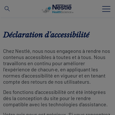
CHERCHER
Skip to main content
Déclaration d'accessibilité
News
Notre expertise
Chez Nestlé, nous nous engageons à rendre nos
contenus accessibles à toutes et à tous. Nous
Nos marques
travaillons en continu pour améliorer
l’expérience de chacun·e, en appliquant les
Outils
normes d’accessibilité en vigueur et en tenant
compte des retours de nos utilisateurs.
Prise en charge des coûts
Des fonctions d’accessibilité ont été intégrées
dès la conception du site pour le rendre
compatible avec les technologies d’assistance.
Contact revamp
Contactez-nous
Votre avis nous est précieux. Si vous rencontrez