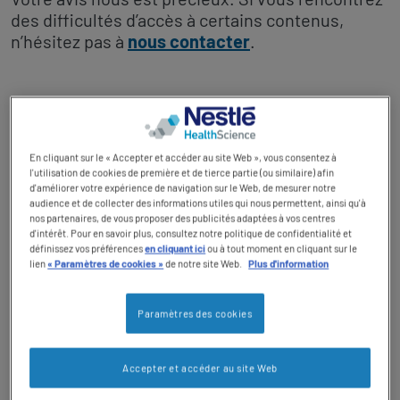
des difficultés d’accès à certains contenus,
TOGGLE DROPDOWN
FR
n’hésitez pas à
nous contacter
.
Social revamp v2
1. Niveau de conformité
Changer de thème
Ce site est partiellement conforme avec les
Web
En cliquant sur le « Accepter et accéder au site Web », vous consentez à
Content Accessibility Guidelines (WCAG) 2.1,
l'utilisation de cookies de première et de tierce partie (ou similaire) afin
d'améliorer votre expérience de navigation sur le Web, de mesurer notre
niveau AA
. Cela signifie que certains éléments
audience et de collecter des informations utiles qui nous permettent, ainsi qu'à
ou contenus peuvent ne pas répondre
nos partenaires, de vous proposer des publicités adaptées à vos centres
pleinement aux critères d’accessibilité. Pour en
d'intérêt. Pour en savoir plus, consultez notre politique de confidentialité et
définissez vos préférences
en cliquant ici
ou à tout moment en cliquant sur le
savoir plus, consultez la section «
Limitations
lien
« Paramètres de cookies »
de notre site Web.
Plus d'information
connues
» ci-dessous.
Paramètres des cookies
2. Nos actions en faveur de
l’accessibilité
Accepter et accéder au site Web