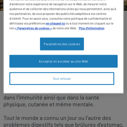
d'améliorer votre expérience de navigation sur le Web, de mesurer notre
TOGGLE DROPDOWN
FR
audience et de collecter des informations utiles qui nous permettent, ainsi qu'à
nos partenaires, de vous proposer des publicités adaptées à vos centres
d'intérêt. Pour en savoir plus, consultez notre politique de confidentialité et
Notre expertise
Social revamp v2
définissez vos préférences
en cliquant ici
ou à tout moment en cliquant sur le
lien
« Paramètres de cookies »
de notre site Web.
Plus d'information
Qu'est-ce que la santé
Changer de thème
intestinale?
Paramètres des cookies
Accepter et accéder au site Web
La santé intestinale concerne la digestion et
l'absorption des nutriments ainsi que l'équilibre
des micro-organismes vivant dans votre tube
Tout refuser
digestif. S'assurer que ces micro-organismes
fonctionnent correctement joue un rôle énorme
dans l'immunité ainsi que dans la santé
physique, cutanée et même mentale.
Tout le monde a connu un jour ou l'autre des
problèmes digestifs tels que brûlures d'estomac,