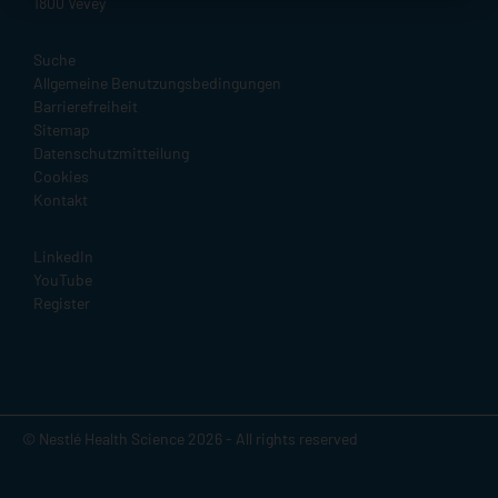
1800 Vevey
Legal
Suche
Allgemeine Benutzungsbedingungen
Barrierefreiheit
Sitemap
Datenschutzmitteilung
Cookies
Kontakt
Social
LinkedIn
YouTube
Register
© Nestlé Health Science 2026 - All rights reserved