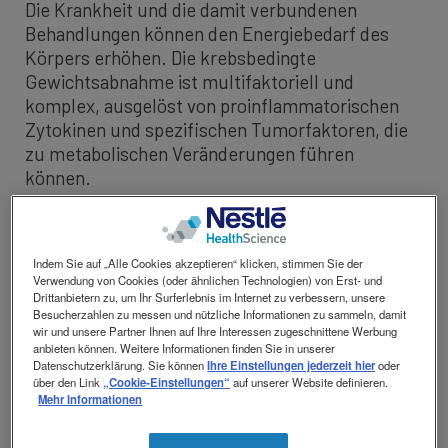
Die Krankheit und die damit verbundenen
Kontakt
Contact
Behandlungen können den Energiebedarf des
revamp
Social
Körpers erhöhen. Die krebsbedingte
Ansicht wechseln
revamp
Gewichtsabnahme ist multifaktoriell und
v2
komplex, ausgelöst von proinflammatorischen
Zytokinen und spezifischen Tumorfaktoren, die
zu metabolischen Veränderungen führen
können.
Die veränderte Stoffwechsellage und
Nebenwirkungen wie verminderter Appetit,
Indem Sie auf „Alle Cookies akzeptieren“ klicken, stimmen Sie der
Übelkeit, Erbrechen, Geschmacksstörungen etc.
Verwendung von Cookies (oder ähnlichen Technologien) von Erst- und
führen häufig zu einer reduzierten Kalorien-,
Drittanbietern zu, um Ihr Surferlebnis im Internet zu verbessern, unsere
Besucherzahlen zu messen und nützliche Informationen zu sammeln, damit
Protein- und Mikronährstoffzufuhr. Diese ist
wir und unsere Partner Ihnen auf Ihre Interessen zugeschnittene Werbung
jedoch entscheidend für eine ausreichende
anbieten können. Weitere Informationen finden Sie in unserer
Datenschutzerklärung. Sie können
Ihre Einstellungen jederzeit hier
oder
Energieaufnahme zur Erhaltung der Muskulatur
über den Link
„Cookie-Einstellungen“
auf unserer Website definieren.
und der körperlichen und mentalen Funktionen.
Mehr Informationen