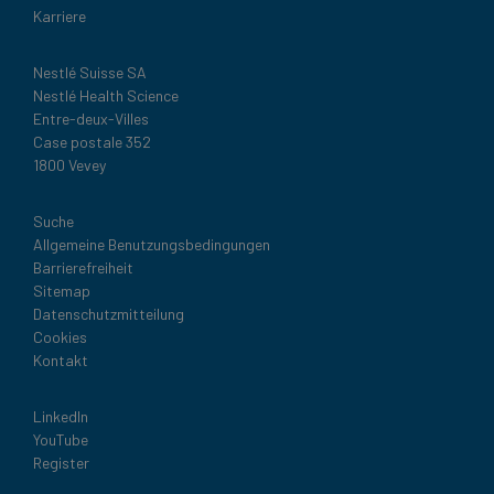
Karriere
Nestlé Suisse SA
Nestlé Health Science
Entre-deux-Villes
Case postale 352
1800 Vevey
Legal
Suche
Allgemeine Benutzungsbedingungen
Barrierefreiheit
Sitemap
Datenschutzmitteilung
Cookies
Kontakt
Social
LinkedIn
YouTube
Register