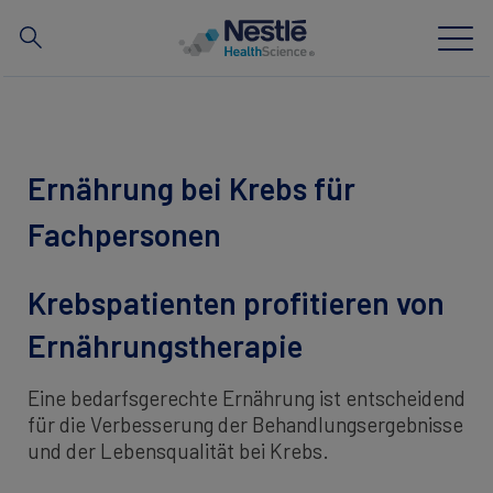
Suchen
Skip
to
main
News
content
Ernährung bei Krebs für
Unser Know-how
Fachpersonen
Unsere Marken
Krebspatienten profitieren von
Tools
Ernährungstherapie
Kostenübernahme
Eine bedarfsgerechte Ernährung ist entscheidend
für die Verbesserung der Behandlungsergebnisse
und der Lebensqualität bei Krebs.
TOGGLE DROPDOWN
DE