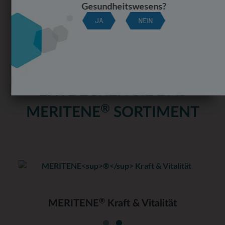
Gesundheitswesens?
JA
NEIN
ENTDECKEN SIE DAS
®
MERITENE
SORTIMENT
®
MERITENE
Kraft & Vitalität