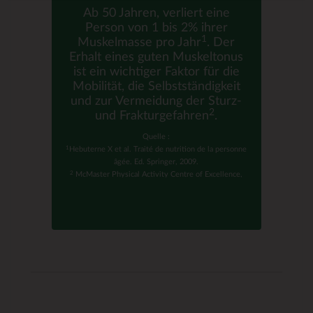
Vitamine B2, B6, B12, das Eisen und das
Ab 50 Jahren, verliert eine
Magnesium die Müdigkeit.
Person von 1 bis 2% ihrer
1
Muskelmasse pro Jahr
. Der
Erhalt eines guten Muskeltonus
ist ein wichtiger Faktor für die
Mobilität, die Selbstständigkeit
und zur Vermeidung der Sturz-
2
und Frakturgefahren
.
Quelle :
1
Hebuterne X et al. Traité de nutrition de la personne
âgée. Ed. Springer, 2009.
2
McMaster Physical Activity Centre of Excellence,
Using Exercise and Nutrition to Optimize Health in
Older Men.