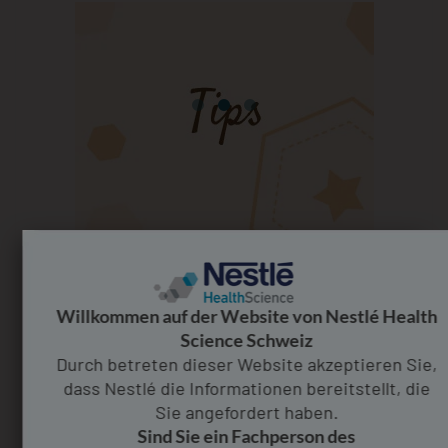
DIE VITAMINE B2, B6 UND B12
DI
s
Die Vitamine B2, B6 und B12 leisten einen Beitrag zur
Vit
Willkommen auf der Website von Nestlé Health
Verringerung der Müdigkeit. Die Vitamine B6 und B12
Ver
Science Schweiz
rung
tragen zu einer normalen Funktion des Immunsystems
Erh
Durch betreten dieser Website akzeptieren Sie,
fuhr
bei, und das Vitamin B2 zur normalen Funktion des
dass Nestlé die Informationen bereitstellt, die
Nervensystems.​
Sie angefordert haben.
Sind Sie ein Fachperson des