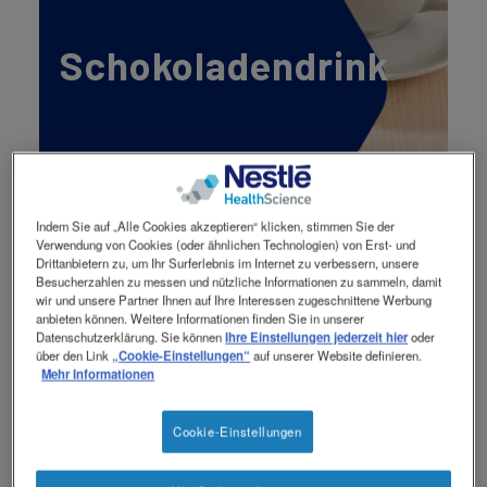
Kontakt
Contact
revamp
Social
Schokoladendrink
Ansicht wechseln
revamp
v2
Indem Sie auf „Alle Cookies akzeptieren“ klicken, stimmen Sie der
Verwendung von Cookies (oder ähnlichen Technologien) von Erst- und
Drittanbietern zu, um Ihr Surferlebnis im Internet zu verbessern, unsere
Besucherzahlen zu messen und nützliche Informationen zu sammeln, damit
Zutaten für 2
wir und unsere Partner Ihnen auf Ihre Interessen zugeschnittene Werbung
Zubereitung
anbieten können. Weitere Informationen finden Sie in unserer
Portionen
Datenschutzerklärung. Sie können
Ihre Einstellungen jederzeit hier
oder
über den Link
„Cookie-Einstellungen“
auf unserer Website definieren.
2 EL Resource®
Milch und
Mehr Informationen
Instant Protein
Rahm
3 Knopfdrücke
erhitzen.
Cookie-Einstellungen
ThickenUP® Gel
Von der Hitze
Express
nehmen und