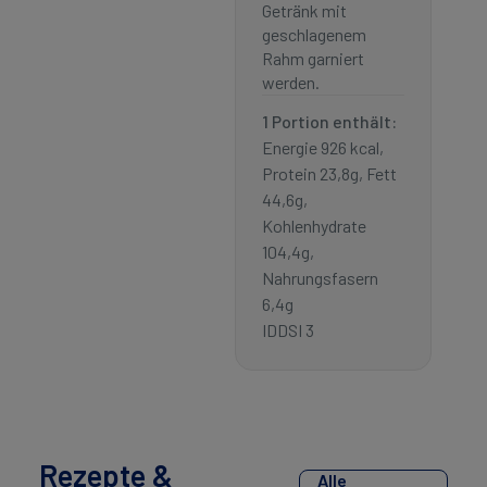
Getränk mit
geschlagenem
Rahm garniert
werden.
1 Portion enthält:
Energie 926 kcal,
Protein 23,8g, Fett
44,6g,
Kohlenhydrate
104,4g,
Nahrungsfasern
6,4g
IDDSI 3
Rezepte &
Alle