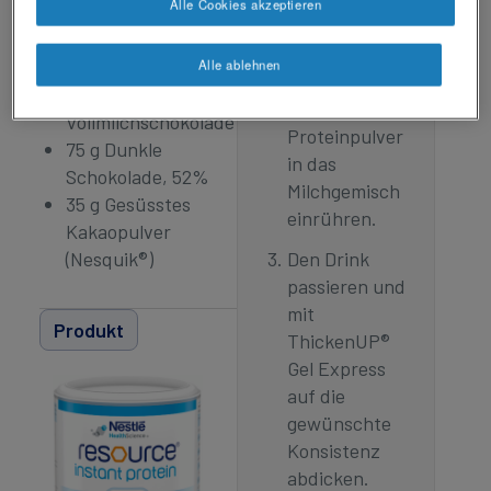
Alle Cookies akzeptieren
5 dl Vollmilch
Schokolade,
0,35 dl Vollrahm
Zucker und
6 EL Zucker
Alle ablehnen
Nesquik® mit
100 g
dem
Vollmilchschokolade
Proteinpulver
75 g Dunkle
in das
Schokolade, 52%
Milchgemisch
35 g Gesüsstes
einrühren.
Kakaopulver
(Nesquik®)
Den Drink
passieren und
mit
Produkt
ThickenUP®
Gel Express
auf die
gewünschte
Konsistenz
abdicken.