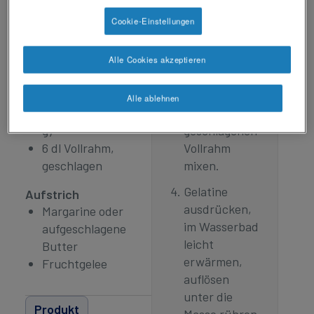
(neutrales
Ofen bei
Cookie-Einstellungen
Kohlenhydratpulver)
180°C
350 g Paniermehl
hellbraun
3,5 dl Vollmilch
Alle Cookies akzeptieren
anrösten.
6 dl Vollrahm
1 TL Salz
Alle Zutaten
Alle ablehnen
3 Blattgelatine (= 6
bis auf den
g)
geschlagenen
6 dl Vollrahm,
Vollrahm
geschlagen
mixen.
Gelatine
Aufstrich
ausdrücken,
Margarine oder
im Wasserbad
aufgeschlagene
leicht
Butter
erwärmen,
Fruchtgelee
auflösen
unter die
Produkt