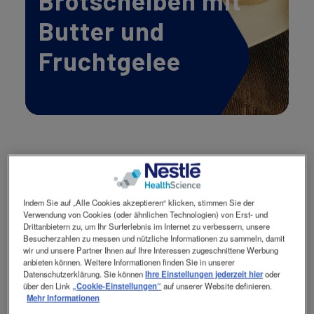
Brotscheiben mit
Kontakt
Contact
Butter und
revamp
Social
Ansicht wechseln
revamp
Fruchtgelee
v2
Zutaten für 12
Zubereitung
Indem Sie auf „Alle Cookies akzeptieren“ klicken, stimmen Sie der
Portionen
Verwendung von Cookies (oder ähnlichen Technologien) von Erst- und
Drittanbietern zu, um Ihr Surferlebnis im Internet zu verbessern, unsere
5 EL Resource®
Gelatine in
Besucherzahlen zu messen und nützliche Informationen zu sammeln, damit
Instant Protein
wir und unsere Partner Ihnen auf Ihre Interessen zugeschnittene Werbung
kaltem
anbieten können. Weitere Informationen finden Sie in unserer
8 ML ThickenUP®
Wasser
Datenschutzerklärung. Sie können
Ihre Einstellungen jederzeit hier
oder
Clear
einweichen.
über den Link
„Cookie-Einstellungen“
auf unserer Website definieren.
Mehr Informationen
5 EL
Maltodextrin
Paniermehl im