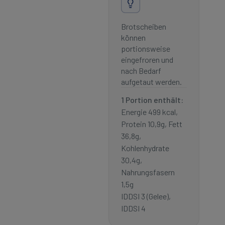
Brotscheiben
können
portionsweise
eingefroren und
nach Bedarf
aufgetaut werden.
1 Portion enthält:
Energie 499 kcal,
Protein 10,9g, Fett
36,8g,
Kohlenhydrate
30,4g,
Nahrungsfasern
1,5g
IDDSI 3 (Gelee),
IDDSI 4