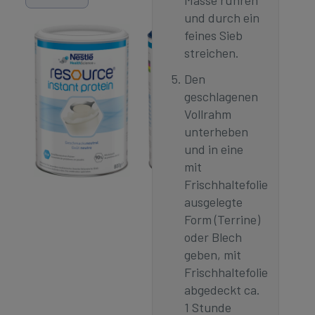
Masse rühren
und durch ein
feines Sieb
streichen.
Den
geschlagenen
Vollrahm
unterheben
und in eine
mit
Frischhaltefolie
ausgelegte
Form (Terrine)
oder Blech
geben, mit
Frischhaltefolie
abgedeckt ca.
1 Stunde