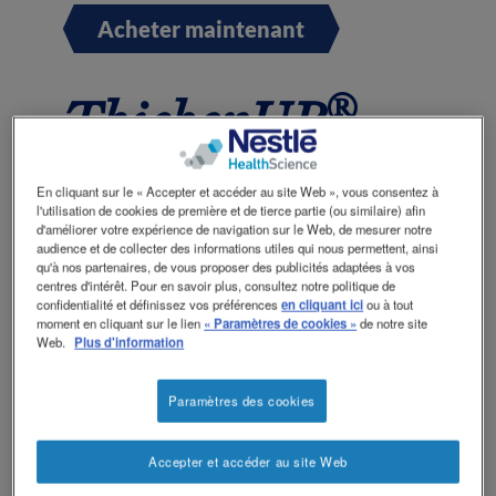
Contactez-nous
Contact
Acheter maintenant
revamp
Social
Changer de thème
revamp
®
ThickenUP
v2
Instant Cereal
En cliquant sur le « Accepter et accéder au site Web », vous consentez à
l'utilisation de cookies de première et de tierce partie (ou similaire) afin
d'améliorer votre expérience de navigation sur le Web, de mesurer notre
audience et de collecter des informations utiles qui nous permettent, ainsi
miel
qu'à nos partenaires, de vous proposer des publicités adaptées à vos
centres d'intérêt. Pour en savoir plus, consultez notre politique de
confidentialité et définissez vos préférences
en cliquant ici
ou à tout
moment en cliquant sur le lien
« Paramètres de cookies »
de notre site
Web.
Plus d'information
®
ThickenUP
instant cereal est un
savoureux repas aux céréales adapté aux
Paramètres des cookies
besoins nutritionnels de l'adulte.
Pris en charge par l'assurance maladie
Accepter et accéder au site Web
de base pour des indications médicales