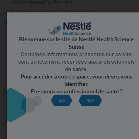
naturellement présents)
Saveurs: chocolat, vanille et café
Avec édulcorant
®
* La gamme MERITENE
est sans gluten. La saveur
Bienvenue sur le site de Nestlé Health Science
café peut contenir des traces de gluten (< 20
Suisse
ppm).
Certaines informations présentes sur ce site
sont strictement réservées aux professionnels
CONSEILS D’UTILISATION
de santé.
Pour accéder à votre espace, vous devez vous
INFORMATIONS NUTRITIONNELLES
identifier.
Êtes-vous un professionnel de santé ?
INFORMATIONS DE COMMANDE
OUI
NON
Avez-vous des questions sur
nos produits?
CONTACTEZ-NOUS!