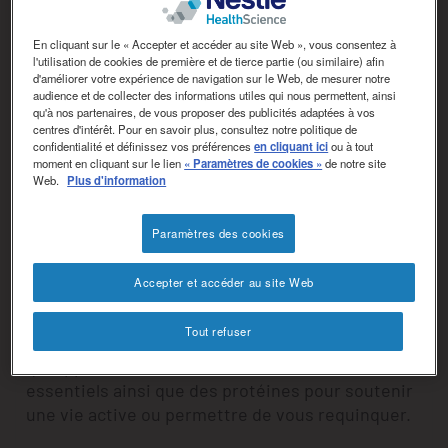
revamp
Social
Changer de thème
revamp
En cliquant sur le « Accepter et accéder au site Web », vous consentez à
v2
l'utilisation de cookies de première et de tierce partie (ou similaire) afin
d'améliorer votre expérience de navigation sur le Web, de mesurer notre
audience et de collecter des informations utiles qui nous permettent, ainsi
qu'à nos partenaires, de vous proposer des publicités adaptées à vos
centres d'intérêt. Pour en savoir plus, consultez notre politique de
confidentialité et définissez vos préférences
en cliquant ici
ou à tout
moment en cliquant sur le lien
« Paramètres de cookies »
de notre site
Web.
Plus d'information
®
MERITENE
FORCE & TONUS
Paramètres des cookies
RESTEZ ACTIF ET EN FORME.
Accepter et accéder au site Web
®
Meritene
Force & Tonus est un complément
alimentaire spécialement conçu pour soutenir
Tout refuser
votre vitalité au quotidien. Une formule unique
qui apporte des vitamines et des minéraux
essentiels ainsi que des protéines pour soutenir
une vie active ou permettre de vous requinquer.