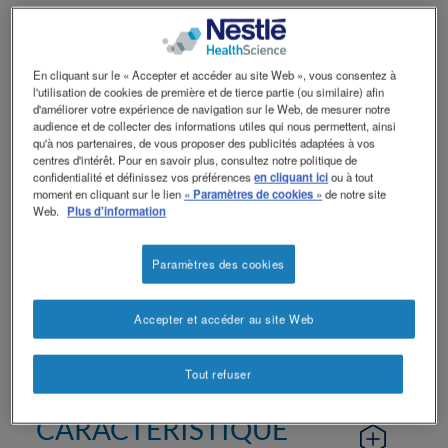
Contactez-nous
Contact
PROTEIN
revamp
Social
Changer de thème
revamp
En cliquant sur le « Accepter et accéder au site Web », vous consentez à
l'utilisation de cookies de première et de tierce partie (ou similaire) afin
v2
Préparation nutritionnelle complète,
d'améliorer votre expérience de navigation sur le Web, de mesurer notre
riche en énergie et en protéines, sans
audience et de collecter des informations utiles qui nous permettent, ainsi
qu'à nos partenaires, de vous proposer des publicités adaptées à vos
fibres alimentaires. À administrer par
centres d'intérêt. Pour en savoir plus, consultez notre politique de
sonde ou par voie orale.
confidentialité et définissez vos préférences
en cliquant ici
ou à tout
moment en cliquant sur le lien
« Paramètres de cookies »
de notre site
Web.
Plus d'information
Pris en charge par l'assurance
maladie de base pour des indications
Paramètres des cookies
médicales selon les directives de la
SSNC.
Accepter et accéder au site Web
Tout refuser
CARACTÉRISTIQUE