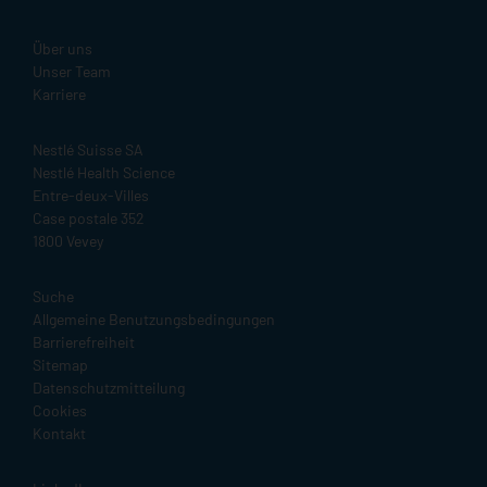
Über uns
Unser Team
Karriere
Nestlé Suisse SA
Nestlé Health Science
Entre-deux-Villes
Case postale 352
1800 Vevey
Legal
Suche
Allgemeine Benutzungsbedingungen
Barrierefreiheit
Sitemap
Datenschutzmitteilung
Cookies
Kontakt