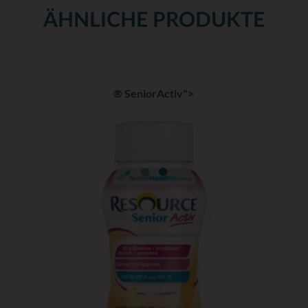
http://www.nlm.nih.gov/medlineplus/ency/articl
ÄHNLICHE PRODUKTE
Zugriff: Dezember 2014.
http://www.babycentre.co.uk/a1621/failure-
to-thrive.
Zugriff: Dezember 2014.
® SeniorActiv">