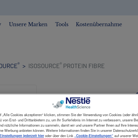
w
Unsere Marken
Tools
Kostenübernahme
®
®
SOURCE
ISOSOURCE
PROTEIN FIBRE
ISOSOURCE
FIBRE
f „Alle Cookies akzeptieren“ klicken, stimmen Sie der Verwendung von Cookies (oder ähn
) von Erst- und Drittanbietern zu, um Ihr Surferlebnis im Internet zu verbessern, unsere 
d nützliche Informationen zu sammeln, damit wir und unsere Partner Ihnen auf Ihre Intere
ne Werbung anbieten können. Weitere Informationen finden Sie in unserer Datenschutzerkl
 Einstellungen jederzeit hier
oder über den Link
„Cookie-Einstellungen“
auf unserer Web