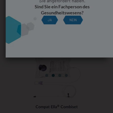
Sie angefordert haben.
Sind Sie ein Fachperson des
Gesundheitswesens?
COMPAT ELLA® ASSORTIMENT FÜR
JA
NEIN
ENTERALE ERNÄHRUNG
®
Die Compat Ella
ist eine neue, innovative, mobile
enterale Ernährungspumpe mit benutzerfreundlichem
Farbdisplay mit Sprachauswahl.
®
Compat Ella
Combiset