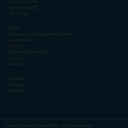
Entre-deux-Villes
Case postale 352
1800 Vevey
Legal
Suche
Allgemeine Benutzungsbedingungen
Barrierefreiheit
Sitemap
Datenschutzmitteilung
Cookies
Kontakt
Social
LinkedIn
YouTube
Register
© Nestlé Health Science 2026 - All rights reserved