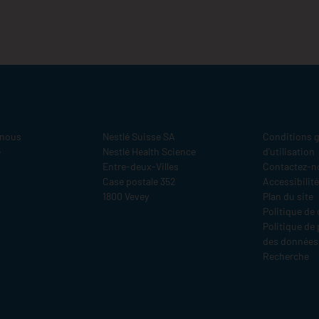
Legal
 nous
Nestlé Suisse SA
Conditions g
e
Nestlé Health Science
d'utilisation
Entre-deux-Villes
Contactez-n
Case postale 352
Accessibilité
1800 Vevey
Plan du site
Politique de
Politique de
des données
Recherche