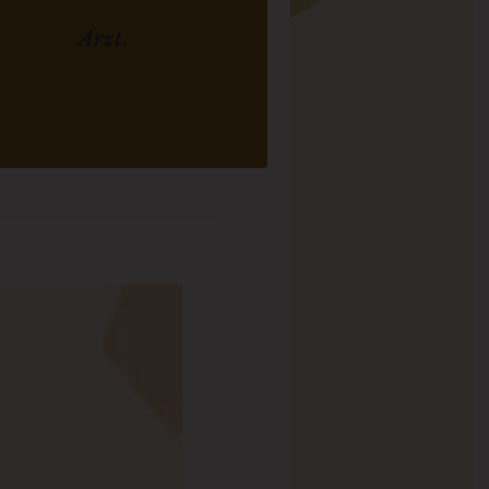
Arzt.
ne chronische Verstopfung,
ie länger als drei Monate
ält, ist für die Betroffenen
ehr unangenehm. Sie kann
edoch behandelt werden.
ww.ncbi.nlm.nih.gov/pmc/articles/PMC3206560/. Zugriff:
Dezember 201