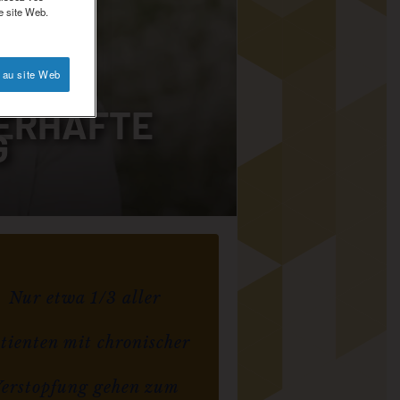
e site Web.
 au site Web
G
UERHAFTE
G
Nur etwa 1/3 aller
tienten mit chronischer
erstopfung gehen zum