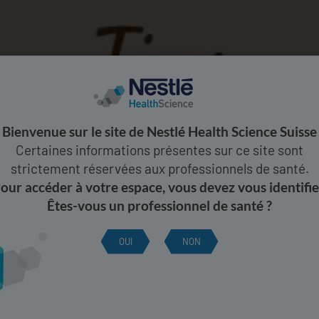
 a. zu geringe Flüssigkeitszufuhr, zu wenig
ng und zu wenig Bewegung. Auch bestimmte
onische Verstopfung auslösen. Menschen, die
leiden, wird ggf. empfohlen, sich täglich
en und bis zu 30 g Ballaststoffe pro Tag zu
 Science hat es sich zur Aufgabe gemacht,
ankungen des Magen-Darm-Trakts wie z. B.
Bienvenue sur le site de Nestlé Health Science Suisse
wickeln, um für die Patienten einen Beitrag
Certaines informations présentes sur ce site sont
ehandlung dieser Krankheiten zu leisten.
strictement réservées aux professionnels de santé.
our accéder à votre espace, vous devez vous identifie
diseases-
Êtes-vous un professionnel de santé ?
ics/definition/con-20032773
. Zugriff: Dezember
OUI
NON
v/pmc/articles/PMC3206560/.
Zugriff: Dezember
BALLASTSTOFFREICHE NAHRUNGSMITTEL
vollständige Liste dar; die tatsächliche Patientensymptomatik