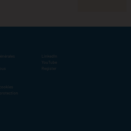
Social
énérales
LinkedIn
YouTube
ous
Register
 cookies
 protection