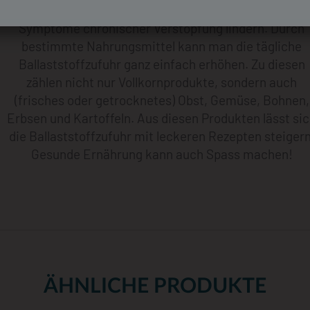
Eine ballaststoffreichere Ernährung kann die
Symptome chronischer Verstopfung lindern. Durch
bestimmte Nahrungsmittel kann man die tägliche
Ballaststoffzufuhr ganz einfach erhöhen. Zu diesen
zählen nicht nur Vollkornprodukte, sondern auch
(frisches oder getrocknetes) Obst, Gemüse, Bohnen,
Erbsen und Kartoffeln. Aus diesen Produkten lässt si
die Ballaststoffzufuhr mit leckeren Rezepten steigern
Gesunde Ernährung kann auch Spass machen!
ÄHNLICHE PRODUKTE