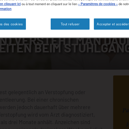
en cliquant ici
ou à tout moment en cliquant sur le lien
« Paramètres de cookies »
de notr
ormation
es des cookies
Tout refuser
Accepter et accéder
NISCHER VERSTOPFUN
ON) VERSTEHT MAN DA
EITEN BEIM STUHLGAN
est gelegentlich an Verstopfung oder
entleerung. Bei einer chronischen
werden jedoch dauerhaft über mehrere
Pa
erstopfung wird vom Arzt diagnostiziert,
als drei Monate anhält. Anzeichen sind
V