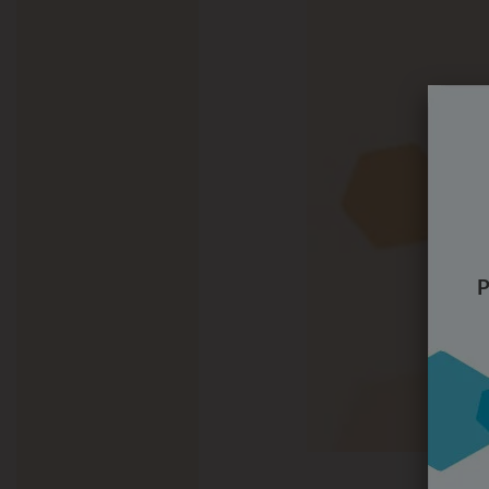
chronische Verstopfung sind u.
Ballaststoffe in der Ernähru
Medikamente können eine chr
unter chronischer Verstopfung 
mehr zu bewegen, viel zu trink
sich zu nehmen. Nestlé Health
Ernährungstherapien für Erkr
chronische Verstopfung zu ent
zur Prävention und besseren B
P
http://www.mayoclinic.org/
conditions/constipation/bas
2014.
http://www.ncbi.nlm.nih.go
2014.
*Die aufgeführten Symptome stellen keine 