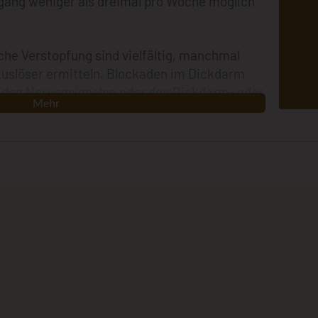
lgang weniger als dreimal pro Woche möglich
che Verstopfung sind vielfältig, manchmal
Ei
Auslöser ermitteln. Blockaden im Dickdarm
d
 den Nervensignalen oder den Dickdarm- oder
Mehr
anh
hormonelle Veränderungen sind mögliche
s
ung ist keine seltene Störung und für die
j
is zu einem Viertel der Bevölkerung leidet an
Ärzte mit Spezialisierung auf Magen-Darm-
http://w
selten etwa die Hälfte ihrer Zeit mit der
chtig, bestimmte Ursachen der Blockade
ammenhang mit gravierenderen Krankheiten
meisten Menschen mit chronischer Verstopfung
h durch Änderungen der Lebensgewohnheiten
ekommen. Spezifische Risikofaktoren für