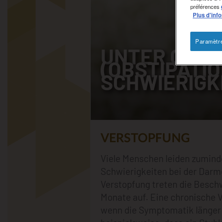
préférences
Plus d'inf
Paramètr
UNTER CHRO
(OBSTIPATI
SCHWIERIGK
VERSTOPFUNG
Viele Menschen leiden zumind
Schwierigkeiten bei der Darm
Verstopfung treten die Besch
Monate auf. Eine chronische V
wenn die Symptomatik länger 