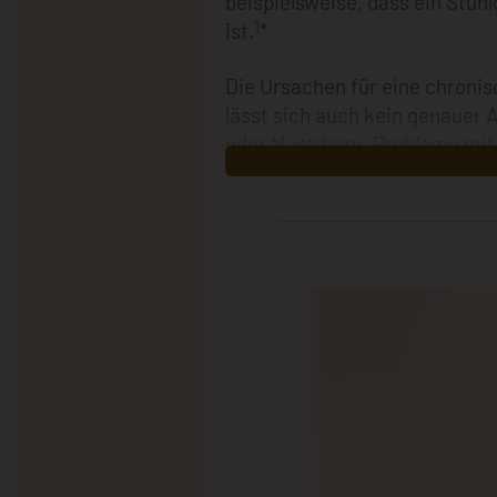
beispielsweise, dass ein Stuh
1
ist.
*
Die Ursachen für eine chronis
lässt sich auch kein genauer 
oder Mastdarm, Probleme mit
Mastdarmmuskeln, aber auch 
Ursachen. Chronische Verstopf
Betroffenen oft unangenehm. B
chronischer Verstopfung und 
Erkrankungen verbringen nicht 
2
Behandlung dieser Störung.
Es ist auf der einen Seite wi
auszuschliessen, die im Zus
wie z. B. Krebs stehen. Die 
können ihre Symptome jedoc
und Ernährung in den Griff b