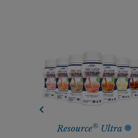
®
load​
Resource
Ultra