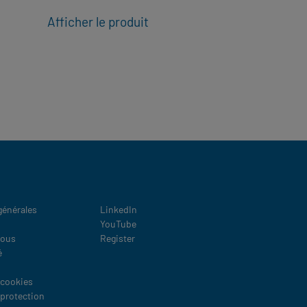
Afficher le produit
A
Social
générales
LinkedIn
YouTube
nous
Register
é
 cookies
 protection