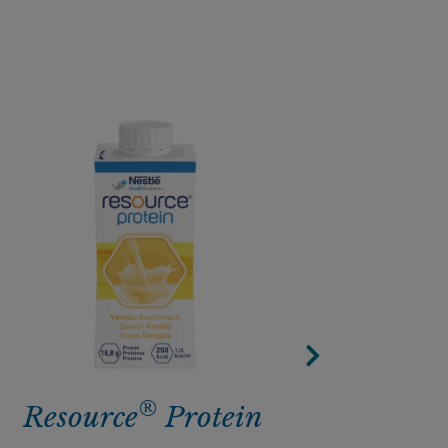
®
Resource
Protein​
Reso