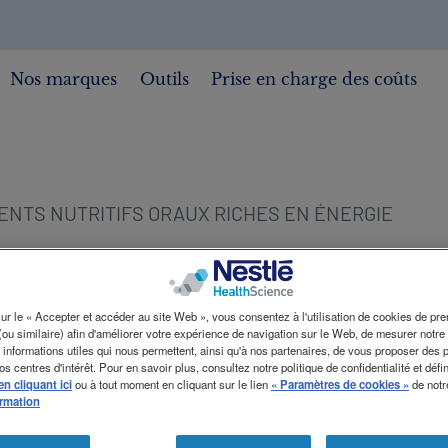
Nos marques
Outils
Prise en charge des coûts
NTS NUTRITIFS ORAUX RICHES EN ÉNERGIE
ur le « Accepter et accéder au site Web », vous consentez à l'utilisation de cookies de pre
 (ou similaire) afin d'améliorer votre expérience de navigation sur le Web, de mesurer notre
 informations utiles qui nous permettent, ainsi qu'à nos partenaires, de vous proposer des p
s centres d'intérêt. Pour en savoir plus, consultez notre politique de confidentialité et déf
en cliquant ici
ou à tout moment en cliquant sur le lien
« Paramètres de cookies »
de notr
ormation