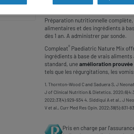
MIX
Préparation nutritionnelle complète, 
alimentaires et des ingrédients à bas
dès 1 an. A administrer par sonde.
®
Compleat
Paediatric Nature Mix off
ingrédients à base de vrais aliment
standard, une
amélioration prouvée
tels que les régurgitations, les vomi
1. Thornton-Wood C and Saduera S, J Neonatol 
J of Clinical Nutrition & Dietetics. 2020;6(4:3
2022;37(4):929-934 4. Siddiqui A et al., J Neo
V et al., Curr Med Res Opin. 2022;38(5):831-8
Pris en charge par l'assuran