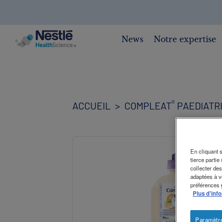
CHERCHER
News
Notre expertise
Skip
to
main
content
®
ACCUEIL
COMPLEAT
PAEDIATR
En cliquant s
tierce partie
collecter des
adaptées à vo
préférences
Plus d'inf
Paramètr