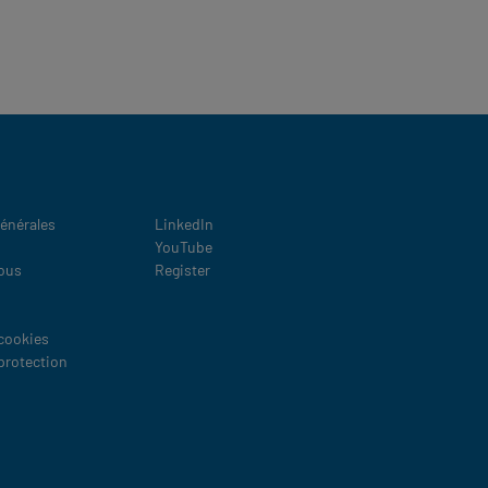
Social
énérales
LinkedIn
YouTube
ous
Register
 cookies
 protection