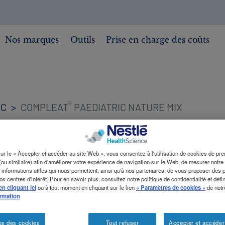
Nos marques
Outils
Prise en charge des coûts
®
IC
COMPLEAT
PAEDIATRIC NATURE MIX
COMPLEAT
ur le « Accepter et accéder au site Web », vous consentez à l'utilisation de cookies de pre
 (ou similaire) afin d'améliorer votre expérience de navigation sur le Web, de mesurer notre
 informations utiles qui nous permettent, ainsi qu'à nos partenaires, de vous proposer des p
s centres d'intérêt. Pour en savoir plus, consultez notre politique de confidentialité et déf
PAEDIATRI
en cliquant ici
ou à tout moment en cliquant sur le lien
« Paramètres de cookies »
de notr
ormation
es des cookies
Tout refuser
Accepter et accéder