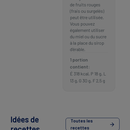
de fruits rouges
(frais ou surgelés)
peut être utilisée.
Vous pouvez
également utiliser
du miel ou du sucre
à la place du sirop
d’érable.
1 portion
contient:
É 318 kcal, P 18 g, L
13 g, G 30 g, F 2,5 g
Idées de
Toutes les
recettes
recettes