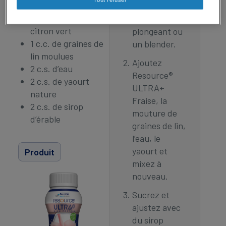
Feuilles de menthe
avec un
1 c.s. de jus de
mixeur
citron vert
plongeant ou
1 c.c. de graines de
un blender.
lin moulues
Ajoutez
2 c.s. d’eau
Resource®
2 c.s. de yaourt
ULTRA+
nature
Fraise, la
2 c.s. de sirop
mouture de
d’érable
graines de lin,
l’eau, le
yaourt et
Produit
mixez à
nouveau.
Sucrez et
ajustez avec
du sirop