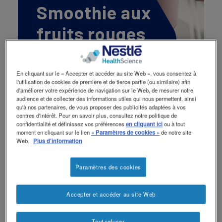
Smoothie aux
Contactez-nous
Contact
revamp
Social
fruits rouges
Changer de thème
revamp
v2
En cliquant sur le « Accepter et accéder au site Web », vous consentez à
l'utilisation de cookies de première et de tierce partie (ou similaire) afin
d'améliorer votre expérience de navigation sur le Web, de mesurer notre
audience et de collecter des informations utiles qui nous permettent, ainsi
qu'à nos partenaires, de vous proposer des publicités adaptées à vos
centres d'intérêt. Pour en savoir plus, consultez notre politique de
confidentialité et définissez vos préférences
en cliquant ici
ou à tout
moment en cliquant sur le lien
« Paramètres de cookies »
de notre site
Web.
Plus d'information
Ingrédients
Préparation
200 ml de
Mélangez les
Paramètres des cookies
Resource® ULTRA+
fruits rouges,
Fraise
la menthe et
Accepter et accéder au site Web
130 g de fruits
le jus de
rouges congelés
citron vert
Tout refuser