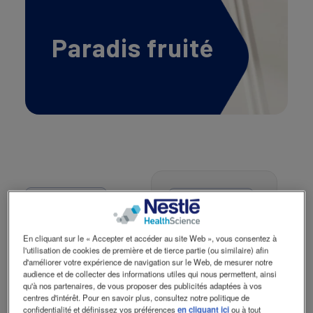
Contactez-nous
Contact
revamp
Social
Paradis fruité
Changer de thème
revamp
v2
Ingrédients
Préparation
200 ml de
Bien
En cliquant sur le « Accepter et accéder au site Web », vous consentez à
Resource® Ultra +
mélangez le
l'utilisation de cookies de première et de tierce partie (ou similaire) afin
d'améliorer votre expérience de navigation sur le Web, de mesurer notre
fraise
Resource®
audience et de collecter des informations utiles qui nous permettent, ainsi
50 g de fraises
Ultra+ et les
qu'à nos partenaires, de vous proposer des publicités adaptées à vos
centres d'intérêt. Pour en savoir plus, consultez notre politique de
fraîches, framboises
fruits avec le
confidentialité et définissez vos préférences
en cliquant ici
ou à tout