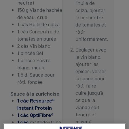
neutre)
l’huile de
150 g Viande hachée
colza, ajouter
de veau, crue
le concentré
1 càs Huile de colza
de tomates et
1 càs Concentré de
rôtir
tomates en purée
uniformément.
2 càs Vin blanc
Déglacer avec
1 pincée Sel
le vin blanc,
1 pincée Poivre
ajouter les
blanc, moulu
épices, verser
1,5 dl Sauce pour
la sauce pour
rôti, foncée
rôti, faire
cuire jusqu’à
Sauce à la zurichoise
ce que la
1 càc Resource®
viande soit
Instant Protein
tendre et
1 càc OptiFibre®
mixer à
1 càc
maltodextrine
chaud.