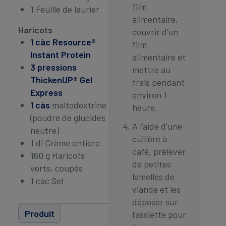
film
1 Feuille de laurier
alimentaire,
Haricots
couvrir d’un
1 càc Resource®
film
Instant Protein
alimentaire et
3 pressions
mettre au
ThickenUP® Gel
frais pendant
Express
environ 1
1 càs
maltodextrine
heure.
(poudre de glucides
A l’aide d’une
neutre)
cuillère à
1 dl Crème entière
café, prélever
160 g Haricots
de petites
verts, coupés
lamelles de
1 càc Sel
viande et les
déposer sur
Produit
l’assiette pour