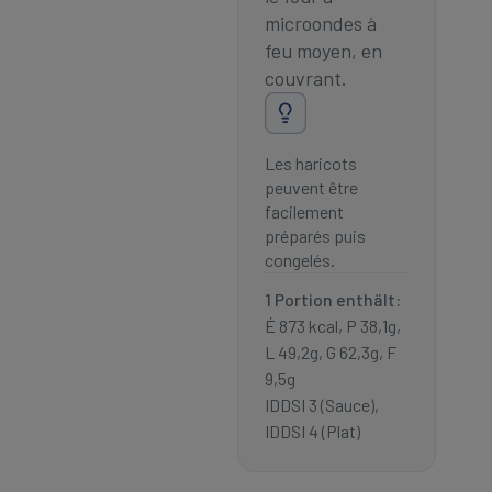
microondes à
feu moyen, en
couvrant.
Les haricots
peuvent être
facilement
préparés puis
congelés.
1 Portion enthält:
É 873 kcal, P 38,1g,
L 49,2g, G 62,3g, F
9,5g
IDDSI 3 (Sauce),
IDDSI 4 (Plat)