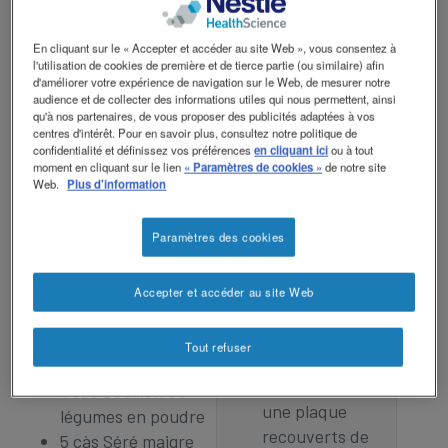
(poudre de glucides
neutre)
Lier/épaissir
En cliquant sur le « Accepter et accéder au site Web », vous consentez à
20 g Oignons
avec
l'utilisation de cookies de première et de tierce partie (ou similaire) afin
100 g Champignons
d'améliorer votre expérience de navigation sur le Web, de mesurer notre
ThickenUP®
1 càs Huile de colza
audience et de collecter des informations utiles qui nous permettent, ainsi
Clear jusqu’à
qu'à nos partenaires, de vous proposer des publicités adaptées à vos
1 càs Vin blanc
centres d'intérêt. Pour en savoir plus, consultez notre politique de
la consistance
1 dl Crème entière
confidentialité et définissez vos préférences
en cliquant ici
ou à tout
souhaitée,
moment en cliquant sur le lien
« Paramètres de cookies »
de notre site
1 pincée Sel
incorporer la
Web.
Plus d'information
1 pincée Poivre
maltodextrine
blanc, moulu
et passer la
Paramètres des cookies
masse de
Spaghetti
viande au
5 dl Eau
Accepter et accéder au site Web
tamis, la
100 g Semoule de
verser dans
blé dur
Tout refuser
un moule
1 càc Sel
(terrine) ou
1 càc Bouillon de
une plaque
légumes en poudre
recouverts de
5 càs Séré maigre