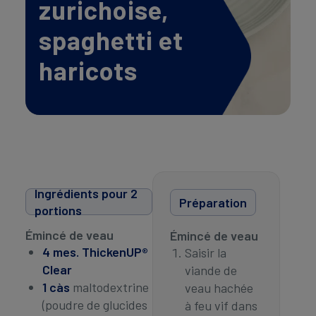
zurichoise,
Contactez-nous
Contact
revamp
spaghetti et
Social
Changer de thème
revamp
haricots
v2
Ingrédients pour 2
Préparation
portions
Émincé de veau
Émincé de veau
4 mes. ThickenUP®
Saisir la
Clear
viande de
1 càs
maltodextrine
veau hachée
(poudre de glucides
à feu vif dans