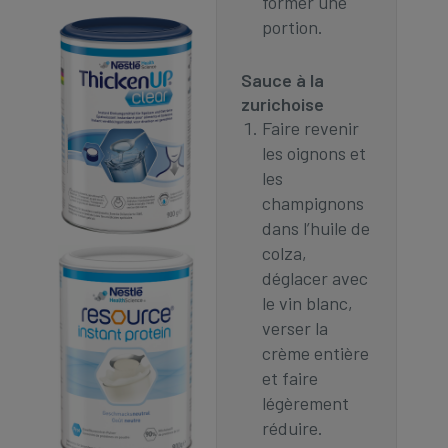
former une
portion.
Sauce à la
zurichoise
Faire revenir
les oignons et
les
champignons
dans l’huile de
colza,
déglacer avec
le vin blanc,
verser la
crème entière
et faire
légèrement
réduire.