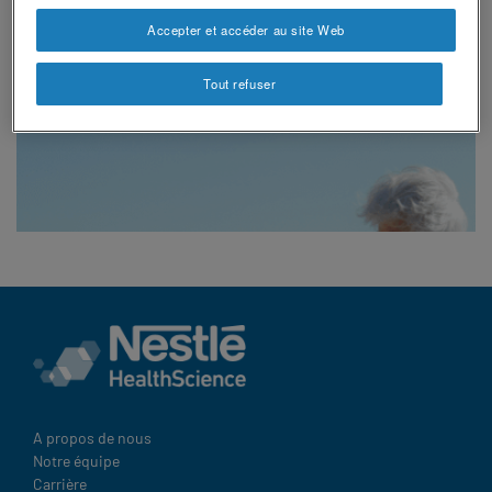
revamp
Social
Changer de thème
Accepter et accéder au site Web
revamp
v2
Tout refuser
A propos de nous
Notre équipe
Carrière