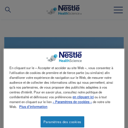
CHERCHER
Skip
to
main
News
content
Notre expertise
Inscrivez-vous et
découvrez-en plus sur la
En cliquant sur le « Accepter et accéder au site Web », vous consentez à
Nos marques
l'utilisation de cookies de première et de tierce partie (ou similaire) afin
dysphagie
d'améliorer votre expérience de navigation sur le Web, de mesurer notre
audience et de collecter des informations utiles qui nous permettent, ainsi
Outils
qu'à nos partenaires, de vous proposer des publicités adaptées à vos
Inscrivez-vous à notre newsletter pour en
centres d'intérêt. Pour en savoir plus, consultez notre politique de
Prise en charge des coûts
confidentialité et définissez vos préférences
en cliquant ici
ou à tout
savoir plus sur la dysphagie, trouvez des
moment en cliquant sur le lien
« Paramètres de cookies »
de notre site
astuces qui peuvent vous aider à gérer les
Web.
Plus d'information
symptômes, ainsi que des conseils d'experts
et des recettes de tous les jours.
Contactez-nous
Paramètres des cookies
Contact
ciamlite